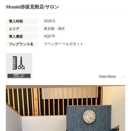
Memiel赤坂見附店/サロン
2026.5
導入時期
東京都・港区
エリア
AQ270
導入機器
ラベンダー ベルガモット
フレグランス名
View More